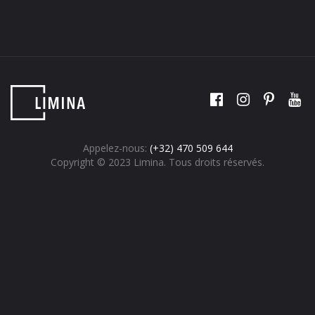
Facebook
Instagram
Pintere
You
Appelez-nous:
(+32) 470 509 644
Copyright © 2023 Limina. Tous droits réservés.